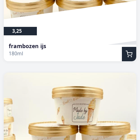
3,25
frambozen ijs
180ml