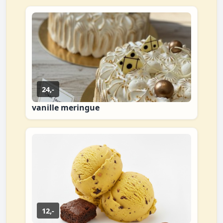
24,-
vanille meringue
12,-