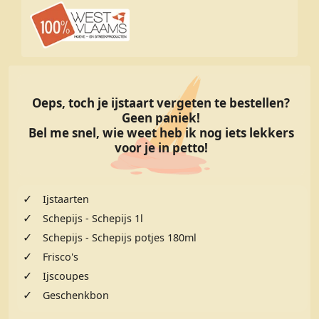
Oeps, toch je ijstaart vergeten te bestellen?
Geen paniek!
Bel me snel, wie weet heb ik nog iets lekkers
voor je in petto!
✓
Ijstaarten
✓
Schepijs - Schepijs 1l
✓
Schepijs - Schepijs potjes 180ml
✓
Frisco's
✓
Ijscoupes
✓
Geschenkbon